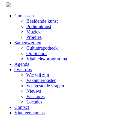
Cursussen
Beeldende kunst
Podiumkunst
Muziek
Proefles
Samenwerken
Cultuurapotheek
Op School
Vitaliteits-programma
Agenda
Over ons
Wie wij zijn
Vakantierooster
Veelgestelde vragen
Nieuws
Vacatures
Locaties
Contact
Vind een cursus