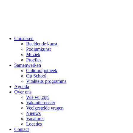
Cursussen
Beeldende kunst
Podiumkunst
Muziek
Proefles
Samenwerken
Cultuurapotheek
Op School
Vitaliteits-programma
Agenda
Over ons
Wie wij zijn
Vakantierooster
Veelgestelde vragen
Nieuws
Vacatures
Locaties
Contact