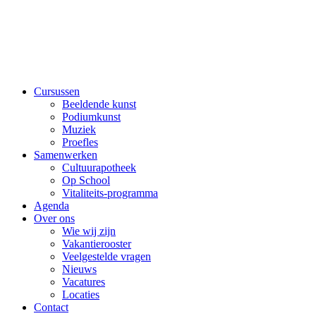
Cursussen
Beeldende kunst
Podiumkunst
Muziek
Proefles
Samenwerken
Cultuurapotheek
Op School
Vitaliteits-programma
Agenda
Over ons
Wie wij zijn
Vakantierooster
Veelgestelde vragen
Nieuws
Vacatures
Locaties
Contact