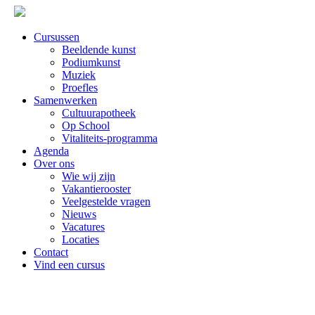
Cursussen
Beeldende kunst
Podiumkunst
Muziek
Proefles
Samenwerken
Cultuurapotheek
Op School
Vitaliteits-programma
Agenda
Over ons
Wie wij zijn
Vakantierooster
Veelgestelde vragen
Nieuws
Vacatures
Locaties
Contact
Vind een cursus